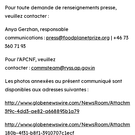
Pour toute demande de renseignements presse,
veuillez contacter :
Anya Gerzhan, responsable
communications :
press@foodplanetprize.org
| +46 73
360 71 93
Pour l’APCNF, veuillez
contacter :
commsteam@ryss.ap.gov.in
Les photos annexées au présent communiqué sont
disponibles aux adresses suivantes :
http://www.globenewswire.com/NewsRoom/Attachme
3f9c-4dd3-ae82-a668895b1a79
http://www.globenewswire.com/NewsRoom/Attachme
180b-4f31-b8f1-3910707c1ecf