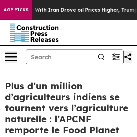
t
As war With Iran Drove oil Prices Higher, Trump Gave
AGP PICKS
Plus d’un million
d’agriculteurs indiens se
tournent vers l’agriculture
naturelle : l’APCNF
remporte le Food Planet