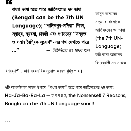
বাংলা ভাষা হতে পারে জাতিসংঘের ৭ম ভাষা
আসুন আমাদের
(Bengali can be the 7th UN
মাতৃভাষা বাংলাকে
Language); "শান্তিপুর-নদিয়া" শিক্ষা,
জাতিসংঘের ৭ম ভাষা
স্বাস্থ্য, ব্যবসা, চাকরি এবং গণতন্ত্রে "উন্নত
(the 7th UN-
ও সমান বৈশ্বিক সুযোগ"-এর পথ দেখাতে পারে
Language)
...”
— ইঞ্জিনিয়ার ডঃ মাধব পাল
করি যাতে আমাদের
বিশ্বব্যাপী সম্মান এবং
বিশ্বব্যাপী চাকরি-ব্যবসায়িক সুযোগ ক্রমশ বৃদ্ধি পায়।
৭টি আশ্চর্যজনক সহজ উপায়ে “বাংলা ভাষা” হতে পারে জাতিসংঘের ৭ম ভাষা:
Ha-Ja-Ba-Ra-La — হ য ব র ল, the Nonsense!! 7 Reasons,
Bangla can be 7th UN Language soon!!
. . .