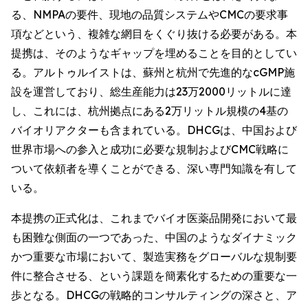
る、NMPAの要件、現地の品質システムやCMCの要求事
項などという、複雑な網目をくぐり抜ける必要がある。本
提携は、そのようなギャップを埋めることを目的としてい
る。アルトゥルイストは、蘇州と杭州で先進的なcGMP施
設を運営しており、総生産能力は23万2000リットルに達
し、これには、杭州拠点にある2万リットル規模の4基の
バイオリアクターも含まれている。DHCGは、中国および
世界市場への参入と成功に必要な規制およびCMC戦略に
ついて依頼者を導くことができる、深い専門知識を有して
いる。
本提携の正式化は、これまでバイオ医薬品開発において最
も困難な側面の一つであった、中国のようなダイナミック
かつ重要な市場において、製造実務をグローバルな規制要
件に整合させる、という課題を簡素化するための重要な一
歩となる。DHCGの戦略的コンサルティングの深さと、ア