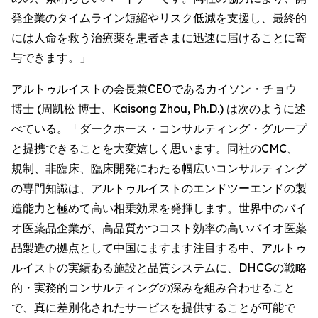
発企業のタイムライン短縮やリスク低減を支援し、最終的
には人命を救う治療薬を患者さまに迅速に届けることに寄
与できます。」
アルトゥルイストの会長兼CEOであるカイソン・チョウ
博士 (周凯松 博士、Kaisong Zhou, Ph.D.) は次のように述
べている。「ダークホース・コンサルティング・グループ
と提携できることを大変嬉しく思います。同社のCMC、
規制、非臨床、臨床開発にわたる幅広いコンサルティング
の専門知識は、アルトゥルイストのエンドツーエンドの製
造能力と極めて高い相乗効果を発揮します。世界中のバイ
オ医薬品企業が、高品質かつコスト効率の高いバイオ医薬
品製造の拠点として中国にますます注目する中、アルトゥ
ルイストの実績ある施設と品質システムに、DHCGの戦略
的・実務的コンサルティングの深みを組み合わせること
で、真に差別化されたサービスを提供することが可能で