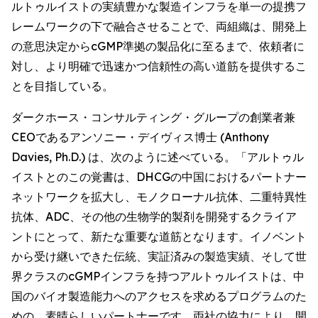
ルトゥルイストの実績豊かな製造インフラを単一の提携フ
レームワークの下で融合させることで、両組織は、開発上
の意思決定からcGMP準拠の製品化に至るまで、依頼者に
対し、より明確で迅速かつ信頼性の高い道筋を提供するこ
とを目指している。
ダークホース・コンサルティング・グループの創業者兼
CEOであるアンソニー・デイヴィス博士 (Anthony
Davies, Ph.D.) は、次のように述べている。「アルトゥル
イストとのこの覚書は、DHCGの中国におけるパートナー
ネットワークを拡大し、モノクローナル抗体、二重特異性
抗体、ADC、その他の生物学的製剤を開発するクライア
ントにとって、新たな重要な道筋となります。イノベント
から受け継いできた伝統、実証済みの製造実績、そして世
界クラスのcGMPインフラを持つアルトゥルイストは、中
国のバイオ製造能力へのアクセスを求めるプログラムのた
めの、素晴らしいパートナーです。両社の協力により、開