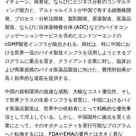
イチェーン、商業化、ならびにビジネス分析のコンサルテ
ィング能力と、アルトゥルイストが中国で有する細胞株開
発、プロセス・分析法開発、製剤開発、原薬製造、医薬品
製造、ならびに抗体薬物複合体 (ADC) などのバイオコン
ジュゲーションサービスを含めたエンドツーエンドの
cGMP製造インフラが統合される。両社は、特に中国にお
ける世界一流のバイオ製造インフラを活用しようとするプ
ログラムに重点を置き、クライアント企業に対し、臨床お
よび商業規模のバイオ医薬品製造に向けた、費用対効果が
高く効率的な道筋を提供する。
中国の規制環境の急速な成熟、大幅なコスト優位性、そし
て世界クラスの生産インフラを背景に、中国におけるバイ
オ医薬品製造は、世界中の依頼者にとって戦略的な優先事
項として浮上している。しかし、中国国外に拠点を置く企
業にとって、そのオポチュニティを実行可能なプログラム
へと転換するには、FDAやEMAの要件とは大きく異な